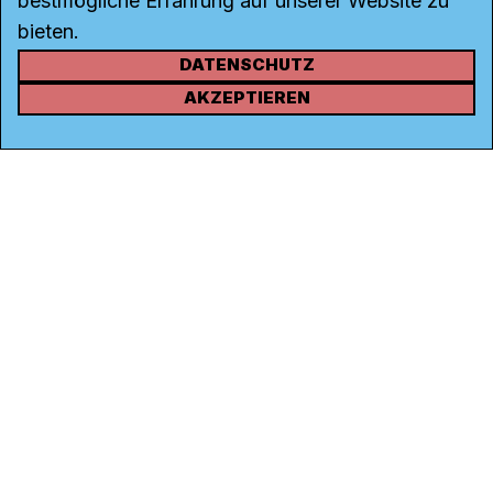
bestmögliche Erfahrung auf unserer Website zu
bieten.
DATENSCHUTZ
KONTAKT
AKZEPTIEREN
Kanal K
Rohrerstrasse 20
5000 Aarau
Tel.
062 834 90 81
Studio:
062 834 90 80
info@kanalk.ch
Newsletter
Über uns
Empfang
Logo Download
Netiquette
Partner