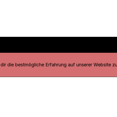
r uns
fang
ir die bestmögliche Erfahrung auf unserer Website zu
o Download
iquette
tner
udsstelle
enschutz
ressum