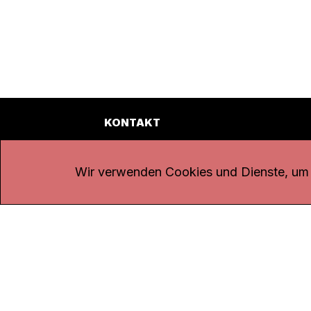
KONTAKT
Kanal K
Übe
Rohrerstrasse 20
Emp
Wir verwenden Cookies und Dienste, um d
5000 Aarau
Log
Net
Tel.
062 834 90 81
Par
Studio:
062 834 90 80
Omb
info@kanalk.ch
Dat
Newsletter
Imp