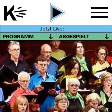
Jetzt Live:
PROGRAMM
ABGESPIELT
WELTCHOR BADEN
Im WeltCHOR Baden singen über 130
Frauen und Männer, mit fast 20
verschiedenen Nationalitäten von Ägypten
bis Zimbabwe und mit ebenso vielen
Sprachen, zwischen 20 und 79 Jahren jung.
Gesungen werden Lieder aus aller Welt, auf
Deutsch und in den verschiedenen