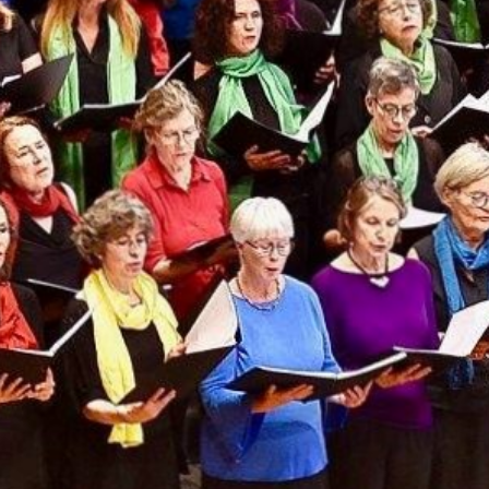
Sprachen unserer Herkunftsländer. Dabei
gibt es auch Raum für Information,
Austausch und Geselligkeit.
Antoinette
Gloor besuchte eine Probe.
Sendung vom 25.03.2019
Moderation: Antoinette Gloor
00:00
01:02:50
Details zur Sendung
Treffpunkt Radio