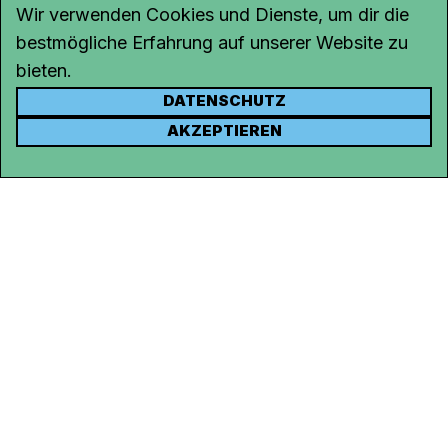
Wir verwenden Cookies und Dienste, um dir die
bestmögliche Erfahrung auf unserer Website zu
bieten.
DATENSCHUTZ
KONTAKT
AKZEPTIEREN
Kanal K
Rohrerstrasse 20
5000 Aarau
Tel.
062 834 90 81
Studio:
062 834 90 80
info@kanalk.ch
Newsletter
Über uns
Empfang
Logo Download
Netiquette