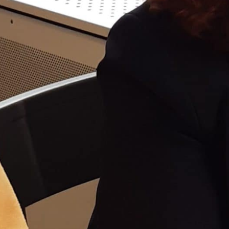
00:00
50:23
PODCAST ABONNIEREN
TuneIn
Details zur Sendung
Der flotte Zweier