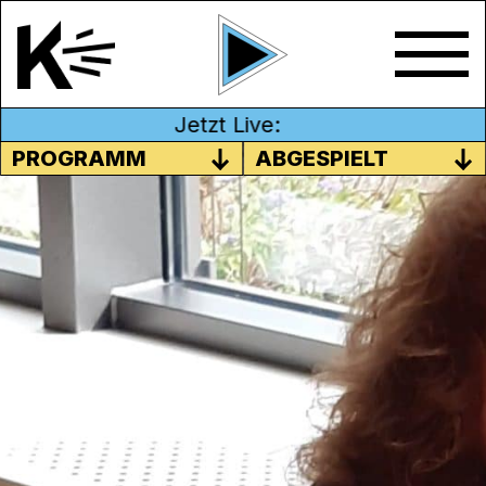
Jetzt Live:
PROGRAMM
ABGESPIELT
SUSY SCHMID
Diesmal ist Susy Schmid zu Gast, eine
Krimi-Schriftstellerin aus dem Aargau.
Sendung vom 10.10.2020
Moderation: Dölf Keller