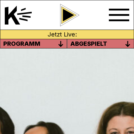
Jetzt Live:
PROGRAMM
ABGESPIELT
MIT AYŞE AZIZLER – OB
FRAUEN UND MÄNNER VIEL
GELD AUSGEBEN?
Radyo ATA vermittelt Nachrichten auf
Türkisch und unterhält mit ausgesuchter
türkischer Musik. Jede Woche aktuell auf
Kanal K.