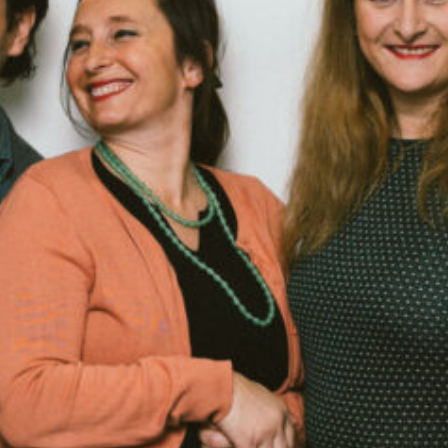
Sendung vom 25.11.2022
00:00
58:51
PODCAST ABONNIEREN
TuneIn
Details zur Sendung
Radyo ATA