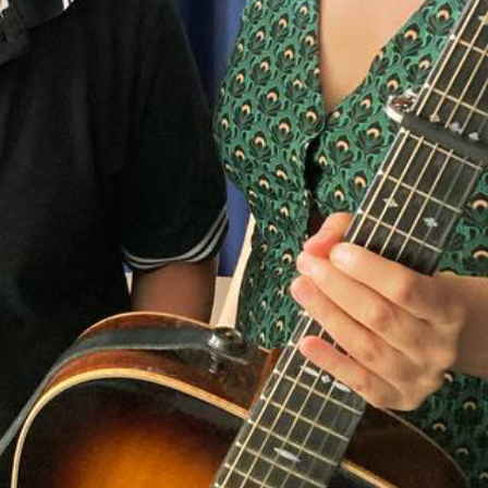
Daniela Leutenegger,
elbling & Silvio Rauch
01:00:08
eIn
io