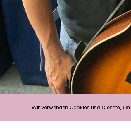
KONTAKT
Kanal K
Übe
Rohrerstrasse 20
Emp
Wir verwenden Cookies und Dienste, um d
5000 Aarau
Log
Net
Tel.
062 834 90 81
Par
Studio:
062 834 90 80