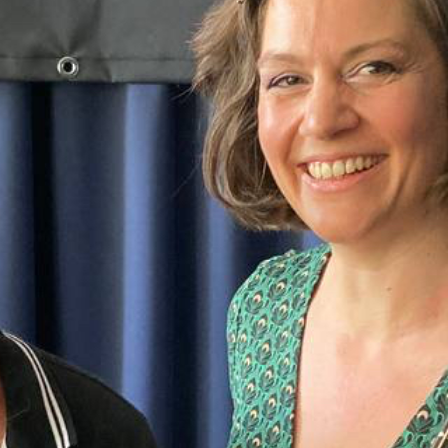
aubert uns die
 welche bei Peter zu
ist, haben wir nicht
tronensorbet?
t dir, wie du das
annst.
ts ist die
d Model Marilyn
r nicht so schnell,
iebi».
ät Daniela und am
 ihn Fluch und Segen
in breiteres Sortiment
st du garantiert