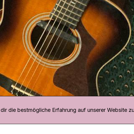
r uns
fang
ir die bestmögliche Erfahrung auf unserer Website zu
o Download
iquette
tner