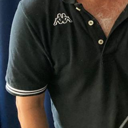
nirgends!
Sendung vom 24.06.2023
Moderation: Peter Estermann, 
Anthony Fiorentini, Annabelle H
00:00
PODCAST ABONNIEREN
Tun
Details zur Sendung
Happy Rad