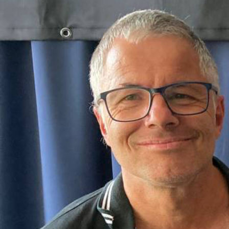
Luftig-leichte Gitarrenklänge z
Mundartmusikerin Heidi Happy,
Gast ist. Was ihr Lieblingsglacé 
gefragt – vielleicht mag sie Zi
Hoffentlich, denn Daniela erzähl
leckere Glacé selbst machen k
Anthony’s Geburipromi des Mona
verstorbene Schauspielerin un
Monroe. Die Ikone vergessen wi
genauso wie den Song «Ewigi L
Der Sänger Padi Bernhard verr
Telefon, wieso dieser Song für
zugleich ist. Apropos Songs – e
an Sommerhits als bei uns finde