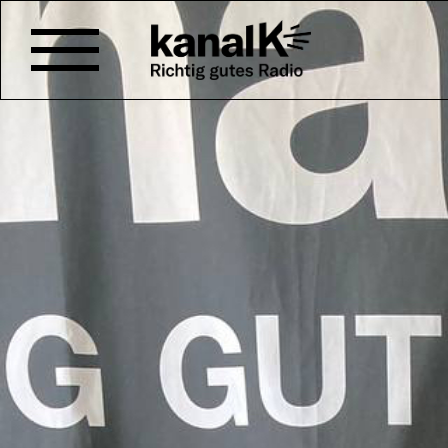
HEIDI HAPPY ZU GAST
Wir nehmen euch mit auf eine 
Literarisch verschlägt es uns i
anderem ans Wasser, denn Silvi
«Ode an das Wasser» von Beat
Haltestelle unserer Sommer-Re
Bahnhof; Annabelle nimmt dein
zeigt, wie vielfältig ein Bahnab