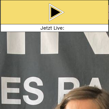
Jetzt Live:
 BEI DEN HAPPYS!
sommerliche Reise.
n dieser Ausgabe unter
o liest das Gedicht
 Koch. Eine
ise befindet sich am
e Ohren mit und
enteuer klingen kann.