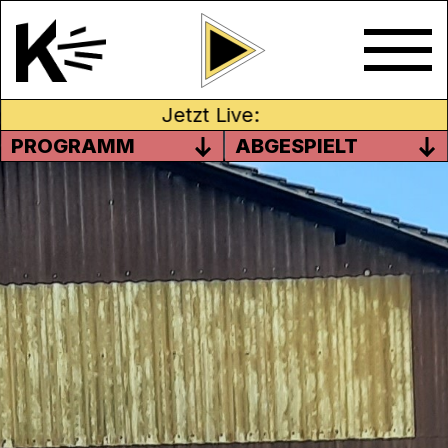
Jetzt Live:
PROGRAMM
ABGESPIELT
HÖRSPIEL-WORKSHOP MIT
DER KREISSCHULE LEIBSTADT /
FULL-REUENTHAL
Die 5. und 6. Klasse aus Leibstadt / Full-
Reuenthal haben bei Kanal K vier Hörspiele
realisiert. Sie haben uns in Aarau besucht
und mit voller Konzentration ihre