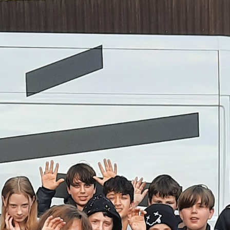
Geschichten entwickelt. Viel Fantasie und
Spass füllten das Foyer und die Studios an
diesem Tag. In den Stücken geht es unter
anderem um Drogen, Depressionen, eine
Töffligang und ein Baby, das aus dem
Fenster fliegt und gerettet wird. Nicht zu
vergessen, ein Flötenheini, der die Kinder
zum Tanzen verzaubert.
Sendung vom 28.03.2024
Moderation und Redaktion: Schüler*innen
der Kreisschule Leibstadt / Full-Reuenthal