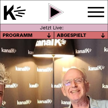
Jetzt Live:
PROGRAMM
ABGESPIELT
DOMINIK MUHEIM,
KABARETTIST
Diesmal ist der Kabarettist, Satiriker,
Humorist, Erzähler, Moderator Dominik
Muheim bei Dölf zu Gast; er ist u.a. der
diesjährige Gewinner des Salzburger Stiers.
Und natürlich ist er noch vieles mehr – was