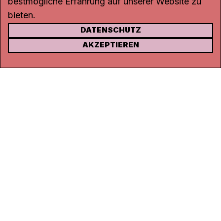
bestmögliche Erfahrung auf unserer Website zu
bieten.
DATENSCHUTZ
KONTAKT
AKZEPTIEREN
Kanal K
Rohrerstrasse 20
5000 Aarau
Tel.
062 834 90 81
Studio:
062 834 90 80
info@kanalk.ch
Newsletter
Über uns
Empfang
Logo Download
Netiquette
Partner