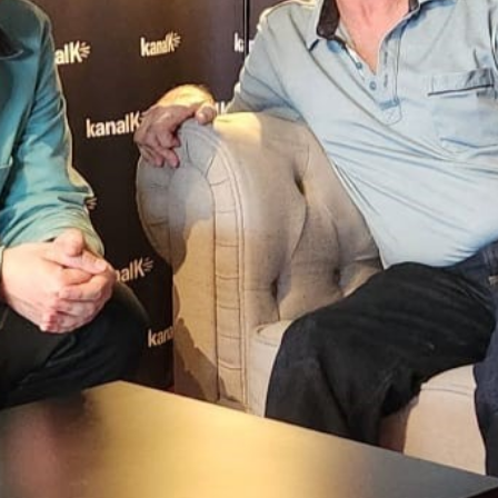
genau, erfährst du direkt hier im Podcast.
Sendung vom 13.07.2024
Moderation und Redaktion: Dölf Keller
00:00
49:16
PODCAST ABONNIEREN
TuneIn
Details zur Sendung
Der flotte Zweier