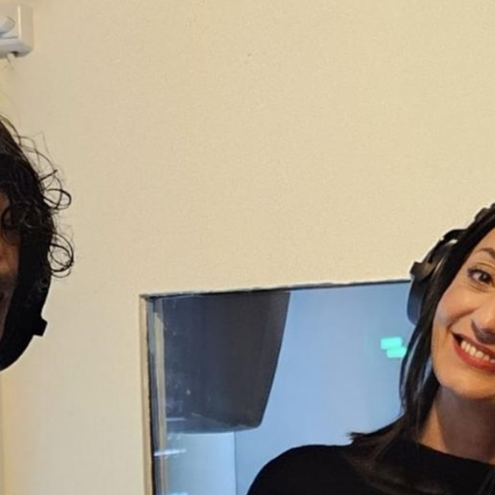
Geburtstag feiert, widmet Koisyn ihre
Oktober-Sendung dem Thema Radio. Dabei
führt sie einen Talk mit zwei
Radiomenschen: Nurten Şimşek ist
langjährige Sendungsmacherin bei Kanal K
und zwar als Teil vom türkischen Radioteam
Radyo ATA
. Peter Walt ist schon seit 1987 in
der Radioszene unterwegs, hat bei
mehreren Radiostationen und u.a. bei DRS
3/SRF 3 moderiert, und ist weiterhin als
Radiojournalist, Radiomoderator, Podast-
Produzent und Ausbildner für angehende
Radiojournalist*innen tätig.
Sendung vom 25.10.2024
Moderation und Redaktion: Koisyn