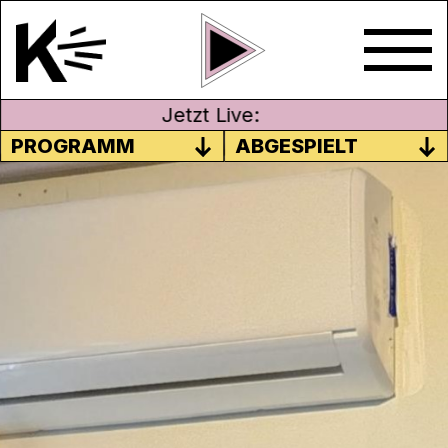
Jetzt Live:
PROGRAMM
ABGESPIELT
#16 DER RADIOMENSCH
Manchmal wird das Radio auch als
Nebenbei-Medium bezeichnet. Für viele ist
es aber viel mehr. Es kann den
Musikgeschmack prägen und ganze
Lebensläufe von uns beeinflussen.
Da das Radio am 29. Oktober seinen 100.