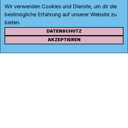
Wir verwenden Cookies und Dienste, um dir die
bestmögliche Erfahrung auf unserer Website zu
bieten.
DATENSCHUTZ
KONTAKT
AKZEPTIEREN
Kanal K
Rohrerstrasse 20
5000 Aarau
Tel.
062 834 90 81
Studio:
062 834 90 80
info@kanalk.ch
Newsletter
Über uns
Empfang
Logo Download