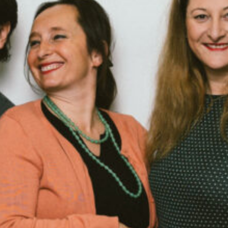
Nachbar*innen. Im Studio erzählt Maria ihre
persönliche Geschichte zu diesem Thema.
Sendung vom 06.12.2024
Moderation und Redaktion: Gül Kocher
00:00
57:59
PODCAST ABONNIEREN
TuneIn
Details zur Sendung
Radyo ATA