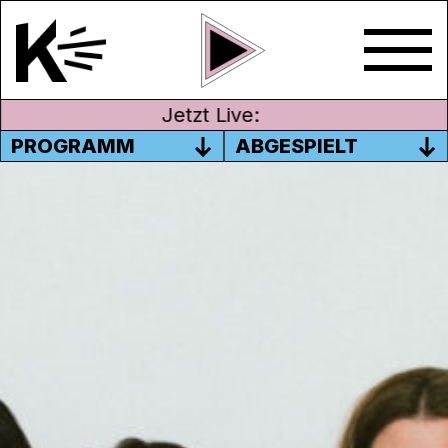
Jetzt Live:
PROGRAMM
ABGESPIELT
MIT GÜL KOCHER –
VERMIETER*INNEN-,
MIETER*INNEN- UND
NACHBARSCHAFTSRECHT
Das Thema in dieser Sendung von Radyo
ATA ist die Beziehung zwischen
Mieter*innen ,Vermieter*innen und