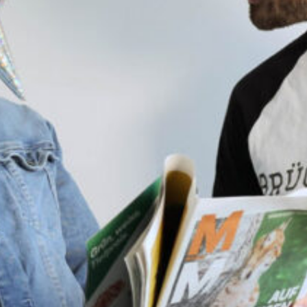
verkaufen. Zudem: In der Ostschweiz
fehlen die Eier, in Zürich hat es aber zum
Glück genug Rüebli – denn nur mit schönen
Füssen wird man zum Sir.
Sendung vom 08.12.2024
Moderation und Redaktion: Sveni
00:00
56:18
PODCAST ABONNIEREN
TuneIn