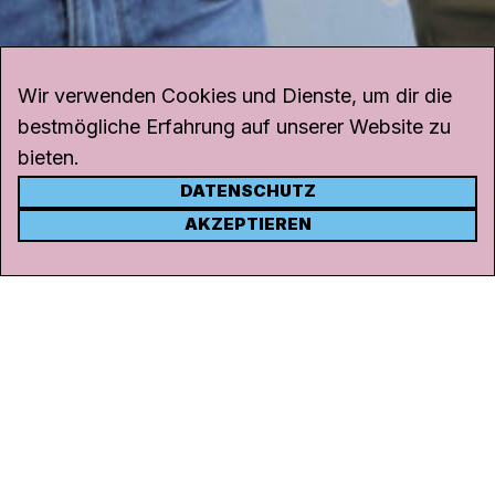
Wir verwenden Cookies und Dienste, um dir die
bestmögliche Erfahrung auf unserer Website zu
bieten.
DATENSCHUTZ
KONTAKT
AKZEPTIEREN
Kanal K
Rohrerstrasse 20
5000 Aarau
Tel.
062 834 90 81
Studio:
062 834 90 80
info@kanalk.ch
Newsletter
Über uns