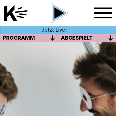
Jetzt Live:
PROGRAMM
ABGESPIELT
RENI ALLEIN ZU HAUS – SVENI
ALLEIN IM STUDIO
In der Weihnachtssendung geht der
Samichlaus hoch hinaus. In den Zoo, aufs
Dach und in die Luft – nur ins Schlafzimmer
darf er nicht. Wir erklären, warum sich ein
Tipp-Ex mehr lohnt als Marronis zu