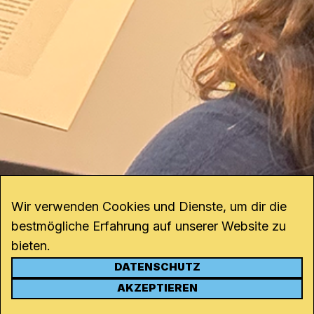
Wir verwenden Cookies und Dienste, um dir die
bestmögliche Erfahrung auf unserer Website zu
bieten.
DATENSCHUTZ
KONTAKT
AKZEPTIEREN
Kanal K