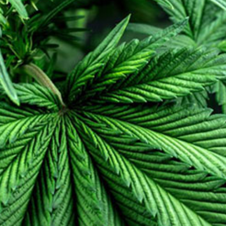
vor Ort sein. Zudem werden wir am
Samstag, 13. Mai von 12 bis 17 Uhr live aus
der Halle 622 übertragen. Folgende DJ’s
aus unseren Reihen werden auflegen:
Samstag, 13. Mai, 12 bis 14 Uhr,
GideonSoldiers
feat. Migi Keck
Sonntag, 14. Mai,
Vinylirium
DJ-Crew feat.
Davide Grossi a.k.a. DJ Hirpus