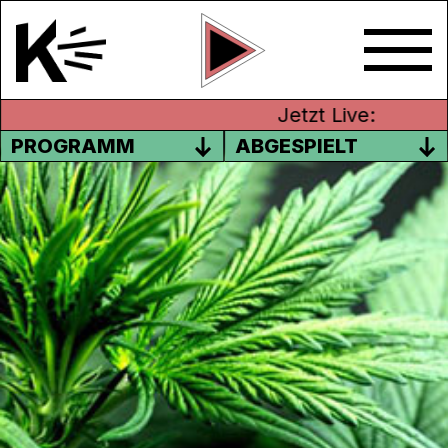
Jetzt Live:
PROGRAMM
ABGESPIELT
CANNATRADE –
INTERNATIONALE HANFMESSE
MIT K
Vom 12. bis am 14. Mai findet in Zürich die
internationale Hanfmesse
CannaTrade
statt.
Dank einer Zusammenarbeit mit unserem
Schwesterradio
RaBe
werden Kanal K DJ’s