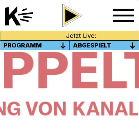
Jetzt Live:
PROGRAMM
ABGESPIELT
25. MÄRZ UM 20 UHR LIVE IM
ODEON BRUGG: DÖLF OGI IN
DÖLF KELLERS TALKSHOW
Ein Gast, ein Gastgeber: In der Talksendung
Der flotte Zweier
sitzt Dölf Keller mit einem
Gast zusammen im Studio und stellt ihm
Fragen, die sein ganzes Leben unter die