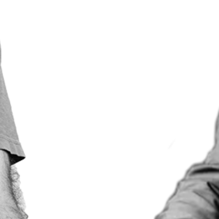
über seine Talks.
Am besten schaust du am 25. März um 20
Uhr gleich direkt in der gemütlichen
Kulturstube im 1. Stock des Odeon vorbei.
Die Bar ist schon ab 17 Uhr offen und bietet
allerlei Leckereien und Kühles an, um sich
auf das Spektakel zwischen Dölf und Dölf
vorzubereiten!