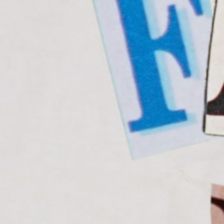
Denn nichts ist mehr FaktUp al
FaktUp ist das Projekt des ehe
Praktikanten Simon Kuhn. Zus
Partner Luca Mosberger widmen
Lieblingsbeschäftigung: Sich in
Rabbit Holes der Menschheitsg
Die neuen Folgen der zweiten St
auch on air auf dem Kanal dein
Mo., 05. Mai, 18 Uhr
Fr., 16. Mai, 18 Uhr
Fr., 30. Mai, 18 Uhr
Fr., 13. Juni, 18 Uhr
Fr., 27. Juni, 18 Uhr
Fr., 11. Juli, 18 Uhr
Insta