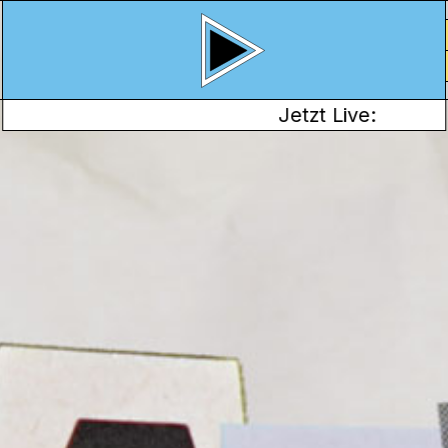
Jetzt Live:
ANAL K
orische Absurditäten
 Im Namen der
 FaktUp etwas über
kröten, die unfähigste
peruanischen
Vinladen.