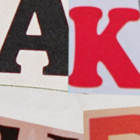
s die Wahrheit.
maligen Kanal K-
ammen mit seinem
 sie sich ihrer
 die absurdesten
eschichte zu stürzen.
affel gibt’s ab sofort
es Vertrauens: