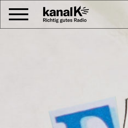
FAKTUP SHOW AUF K
FaktUp
ist der Podcast für hist
und obskures Nischenwissen.
Allgemeinbildung lernst du bei
den Tod durch fliegende Schild
Kriegsflotte der Welt und den 
Fussballspieler namens Osama 