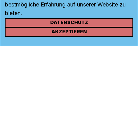
bestmögliche Erfahrung auf unserer Website zu
bieten.
DATENSCHUTZ
KONTAKT
AKZEPTIEREN
Kanal K
Rohrerstrasse 20
5000 Aarau
Tel.
062 834 90 81
Studio:
062 834 90 80
info@kanalk.ch
Newsletter
Über uns
Empfang
Logo Download
Netiquette
Partner