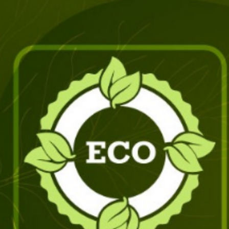
bedeuten sie überhaupt? Wer bestimmt
eigentlich, was wie bezeichnet werden
darf? Wie vertrauenswürdig sind die
verschiedenen Labels? Diese und weitere
Fragen klärt Martina Waldis im Talk mit Eva
Hisiger, Projektleiterin öffentliche
Beschaffung, Standards & Labels der
Stiftung Pusch
. Gemeinsam mit
WWF
Schweiz
,
Helvetas
und der
Stiftung für
Konsumentenschutz Schweiz SKS
hat
Pusch 2015 ein
Ranking der 31 wichtigsten
Lebensmittellabels
erstellt.
Den Talk über nachhaltiges Labeling
kannst du dir
hier
anhören.