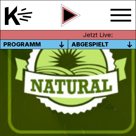
Jetzt Live:
PROGRAMM
ABGESPIELT
HAVELAAR, BIO UND CO. – EIN
TALK ÜBER NACHHALTIGES
LABELING
Bio, Demeter, Vegan, Naturaplan,
Bioknospe, Max Havelaar, IP-Suisse –
unzählige Labels prangen auf den
Lebensmitteln in den Läden. Doch: Was