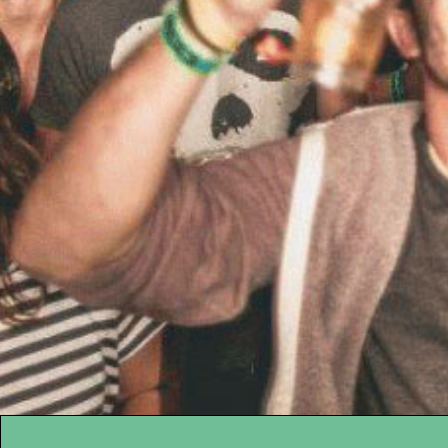
KONTAKT
Kanal K
Übe