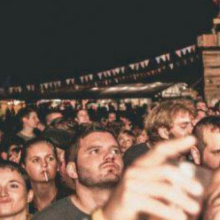
03./04. August,
OltenAir, Olten
03./04. August,
Open Air Gräni
23. – 26. August,
Zamba Loca,
Wir empfehlen dringend jeweils
Uhr Kanal K einzuschalten und
Wochenendmagazin Sommer-K
berichten von und über Festiva
darüber hinaus – und verlosen 