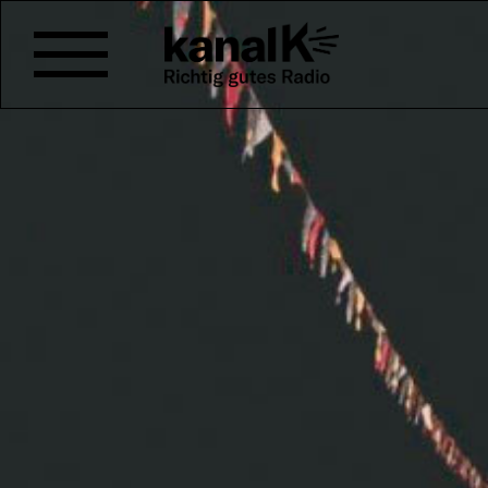
HEISSE TAGE: DER F
Zelt ready? Schlafsack auch? G
nächste Open Air. Wir werden
beim folgenden Festival parken
24./25. August,
Musig i de Alts
Zudem legen wir dir folgende Fr
Veranstaltungen ans Herz: