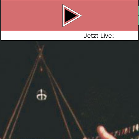
Jetzt Live:
ESTIVALSOMMER AUF KANAL K
ut! Dann ab ans
 unseren Sendebus
 und live berichten:
tadt, Aarau
eiluft-