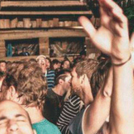
chen
 Wohlen
 am Freitag ab 17.30
 unser
OMET hören. Wir
ls aus der Region und
Tickets.