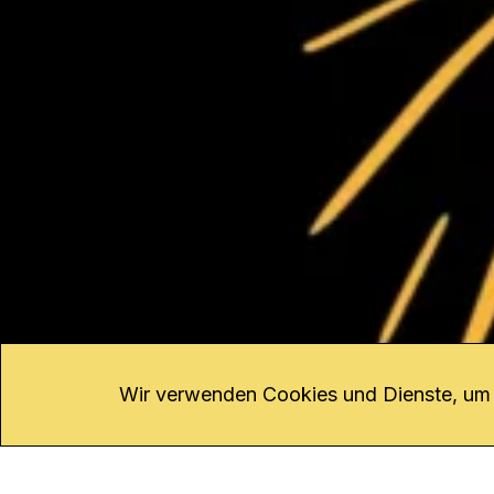
KONTAKT
Kanal K
Übe
Rohrerstrasse 20
Emp
Wir verwenden Cookies und Dienste, um d
5000 Aarau
Log
Net
Tel.
062 834 90 81
Par
Studio:
062 834 90 80