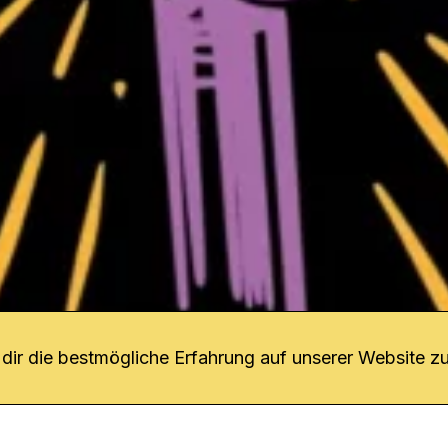
r uns
fang
ir die bestmögliche Erfahrung auf unserer Website zu
o Download
iquette
tner