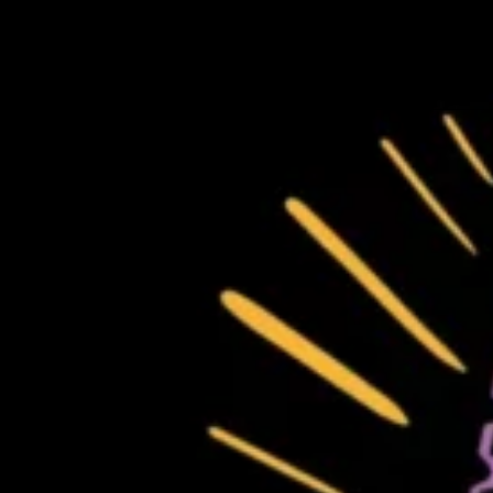
KARAOKE IN DER AHA
Zu einem Playback live auf der
nennt sich Karaoke.
Auch in Aarau hat man immer wi
dies auszuprobieren, das unter
Aeschbachhalle
.
Susi, Allison und Sandro, drei 
Begeisterte organisieren dies e