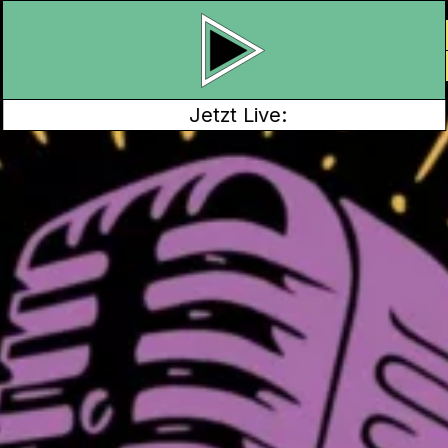
Jetzt Live:
 Bühne singen, das
eder die Möglichkeit,
 anderem in der
sing- und Karaoke-
in paar Mal im Jahr.