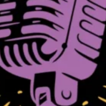
 einem Karaoke-
ie Gelegenheit mit
isationskomitee zu
 Villiger
halle
05:42
ur