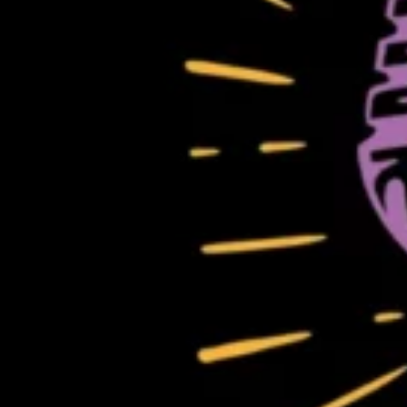
Masha Villiger konnte an solch
Abend vor Ort sein und hatte d
Besucher*innen und dem Organ
sprechen.
Moderation & Redaktion: Masha
Bild: Karaoke in der Aeschbach
00:00
Details zur Sendung
K wie Kult