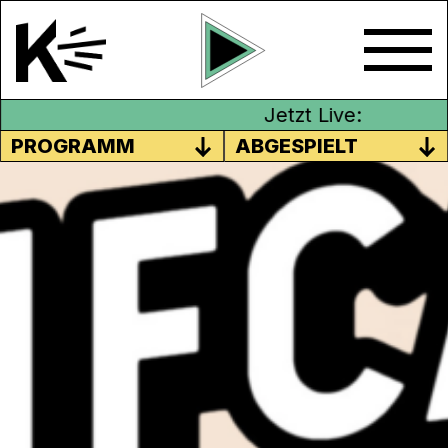
Jetzt Live:
PROGRAMM
ABGESPIELT
KONFCAST STAFFELFINALE 8.
MAI
Anstelle von eher spröden Konfirmationen
in der Kirche, haben die Konfirmand*innen
aus Aarau und Möriken-Wildegg Podcasts
produziert. Am Donnerstag, 8. Mai
präsentieren sie diese live vor Publikum in