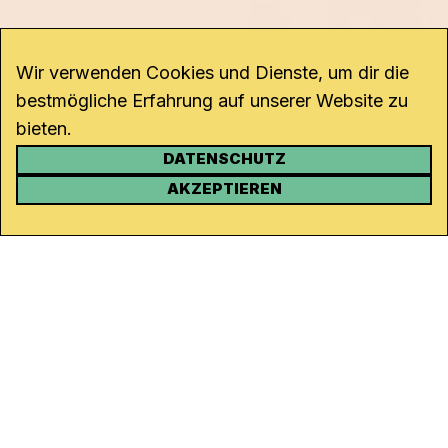
Wir verwenden Cookies und Dienste, um dir die
bestmögliche Erfahrung auf unserer Website zu
bieten.
DATENSCHUTZ
KONTAKT
AKZEPTIEREN
Kanal K
Rohrerstrasse 20
5000 Aarau
Tel.
062 834 90 81
Studio:
062 834 90 80
info@kanalk.ch
Newsletter
Über uns