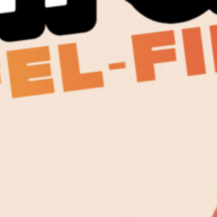
der Tuchlaube in Aarau mit Gästen, Ein-
und Rückblicken in Themen und
Produktionen der dritten Staffel von
Konfcast
. Durch die Livesendung führt
Pascal Nater.
Die Veranstaltung
ist
öffentlich.
Alle Folgen der dritten Staffel kannst du
hier
anhören
. Oder auch on air am 28. April und
5. Mai, jeweils um 17 Uhr.
Konfcast ist eine Co-Produktion der
Reformierten Kirchgemeinden Aarau und
Holderbank-Möriken-Wildegg, Kanal K,
Soundbox und der Offenen Bühne Aarau,
mit freundlicher Unterstützung des
Innovationsfonds der Reformierten