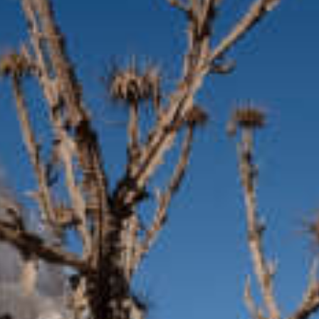
Stadtmuseum
Aarau ausgestellt. Radi Meret
vom Stadtmuseum erzählt über die
verschiedenen Projekte.
29.09.2022
Moderation: Julia Schlechtriem, Redaktion:
Florian Scherer
00:00
04:26
Details zur Sendung
K wie Kultur