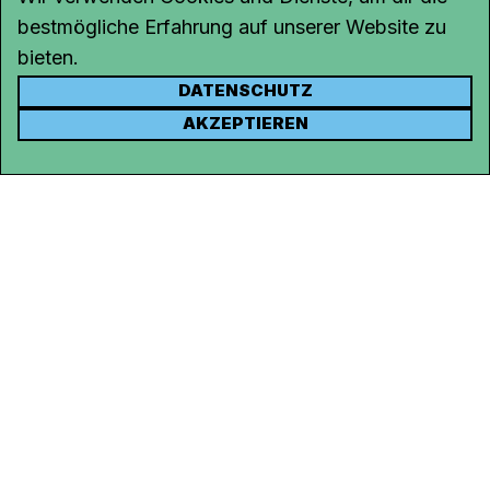
bestmögliche Erfahrung auf unserer Website zu
bieten.
DATENSCHUTZ
KONTAKT
AKZEPTIEREN
Kanal K
Rohrerstrasse 20
5000 Aarau
Tel.
062 834 90 81
Studio:
062 834 90 80
info@kanalk.ch
Newsletter
Über uns
Empfang
Logo Download
Netiquette