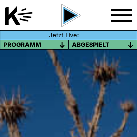
Jetzt Live:
PROGRAMM
ABGESPIELT
LUNAX AUSSTELLUNG IM
STADTMUSEUM AARAU
13 Fotograf*innen von der LUNAX Agentur
haben sich der Herausforderung gestellt,
den Klimawandel in nur einem Foto
festzuhalten. In Zusammenarbeit mit dem
Fotofestival
Lenzburg, wurden die Bilder im