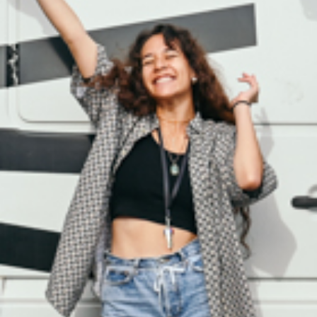
in Baden zum ersten Mal co-moderieren.
Nun gilt es ernst: Unsere Praktikant*innen
haben ab dem 23. September mit ihren
regulären Sendungen begonnen. Jede
Woche informieren sie über regionale
Kulturveranstaltungen, politische
Diskussionen und spannende
Persönlichkeiten – im
K wie Kultur
und im
Komet
. Unbedingt einschalten!
K wie Kultur:
Ab dem 23. September immer donnerstags
um 18.30 Uhr und freitags um 12 Uhr.
Komet: