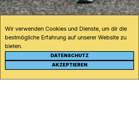
Wir verwenden Cookies und Dienste, um dir die
bestmögliche Erfahrung auf unserer Website zu
bieten.
DATENSCHUTZ
KONTAKT
AKZEPTIEREN
Kanal K
Rohrerstrasse 20
5000 Aarau
Tel.
062 834 90 81
Studio:
062 834 90 80
info@kanalk.ch
Newsletter
Über uns