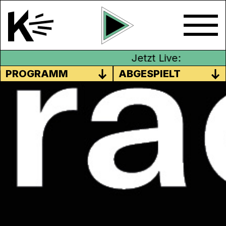
Jetzt Live:
PROGRAMM
ABGESPIELT
K-TRACKS: 1000
SUMMERBANGERS
Eintausend Sommerbangers
Hallo again aus dem Büro für Musik,
Mailbekämpfung und lustige
Begrüssungstexte.