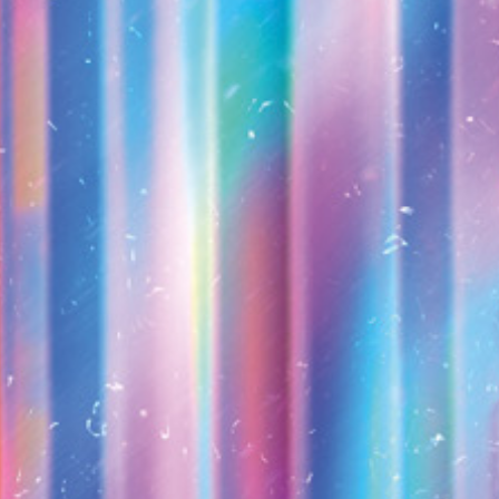
Pik
⚠️Alternativen zu Spotify-Listen sind in
Pipeline! Spannende Projekte:
Nina
Protocol
,
Subvert.FM
(noch im Aufbau,
aber Kanal K ist auch an Board) und
natürlich
Bandcamp
.
Support artists, not AI-Battle-Tech