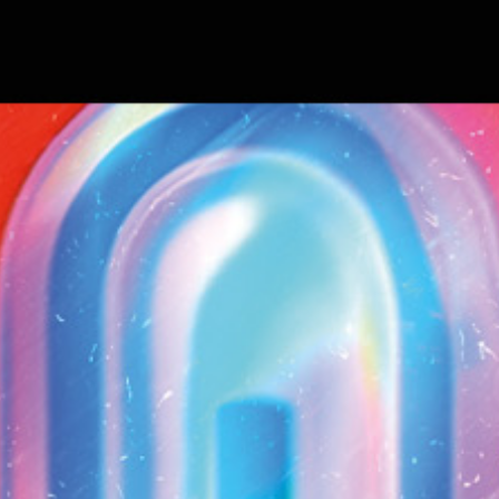
Hier ist eine Liste voll Sommerbangers, die
ich aus Musicmaster herausgekützelet
habe. Zusammengewürfelt aus den letzten
Jahren und angereichert mit K-Tracks
Classics. Nix Sad. Nix Slow-Core. Nix länger
als 5 Minuten. Und davon bitte 1000 und
geshuffelt.
Voila:
K-Tracks 1000 Sommer Bangers.
Wer dann aber doch lieber die ganze
Bandbreite an Emotionen möchte, schaltet
wie gewohnt das Radio ein! Feedback zu
Tracks, Wünsche für weitere Playlisten,
Takedown-Notices und/oder liebes
Schimpfen wie immer an
music@kanalk.ch