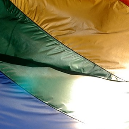
aufgrund der sexuellen Orientierung) ab.
Gegen diese Änderung wurde das
Referendum ergriffen.
Kanal K zeigt Flagge und empfiehlt ein Ja in
die Urne zu legen und somit ein klares
Zeichen zu setzen. Wir empfehlen dir
zudem diesen
Podcast
der Sendung
Radiomilch
.
.