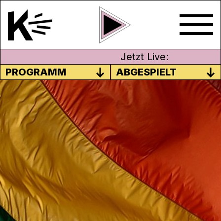
Jetzt Live:
PROGRAMM
ABGESPIELT
NICHT VERPASSEN: AM 9.
FEBRUAR WÄHLEN GEHEN!
Am 9. Februar 2020 stimmt die Schweizer
Stimmbevölkerung über die Änderung vom
14. Dezember 2018 des Strafgesetzbuches
und des Militärstrafgesetzes
(Diskriminierung und Aufruf zu Hass