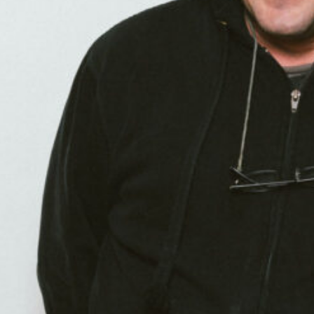
00:00
01:00:00
PODCAST ABONNIEREN
TuneIn
Details zur Sendung
Nosenoise