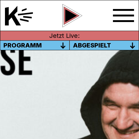
Jetzt Live:
PROGRAMM
ABGESPIELT
EPISODE 14
Nosenoise ist seit 1998 Bruno Schlatters
Kulturfirma. Seit 2000 sendet sie monatlich
die einstündige Nosenoise-Sendungen.
Sendung vom 14.04.2019
Moderation: Bruno Schlatter