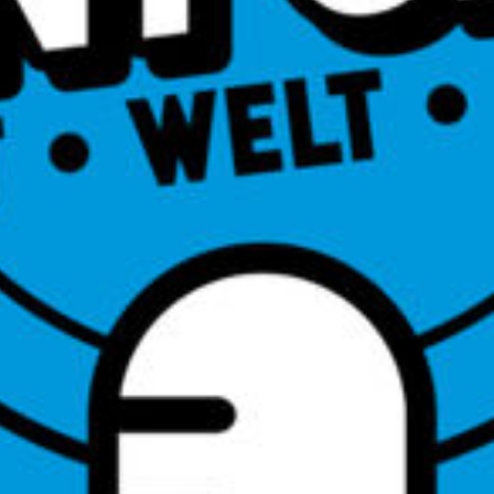
#07 Alltagsglauben: Ramadan und Alltag
#06 Planet B: Leben ausserhalb der Erde?
#05 Geld und Gott
#04 Glück
#03 Nah- und Nachtod
#02 LGBTQ+ und Kirche
#01 Transhumanismus – Optimierung des
Menschen