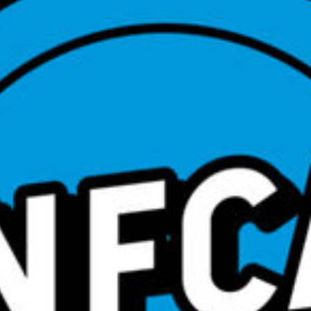
Konfirmand*innen mit Expert*innen die
Fragen, die ihnen bezüglich Religion &
Glauben unter den Nägeln brennen.
Weitere Infos findest du auf:
Webseite:
konfcast.buzzsprout.com
ABONNIEREN
EPISODEN
KonfCast-Staffelfinale in der Alten Reithalle
#10 Kirche und Zukunft
#09 Keep The Faith: Glauben und Sport
#08 Beste Freunde: Mensch und Tier