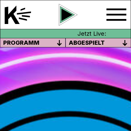
Jetzt Live:
PROGRAMM
ABGESPIELT
KONFCAST
Der Podcast der Aarauer Konfirmand*innen
zu Gott, der Welt und ihrem Leben.
Was interessiert junge Menschen an
Religion, an Theologie, am Glauben?
Welche ganz persönlichen Fragen stellen
sie sich? Im KonfCast diskutieren Aarauer