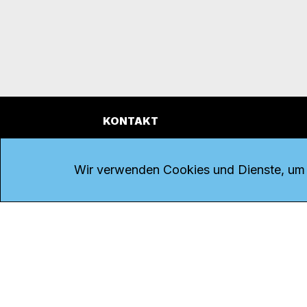
KONTAKT
Kanal K
Übe
Rohrerstrasse 20
Emp
Wir verwenden Cookies und Dienste, um d
5000 Aarau
Log
Net
Tel.
062 834 90 81
Par
Studio:
062 834 90 80
Omb
info@kanalk.ch
Dat
Newsletter
Imp