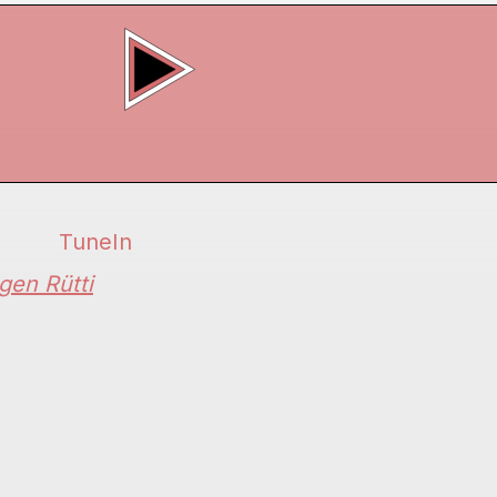
TuneIn
gen Rütti