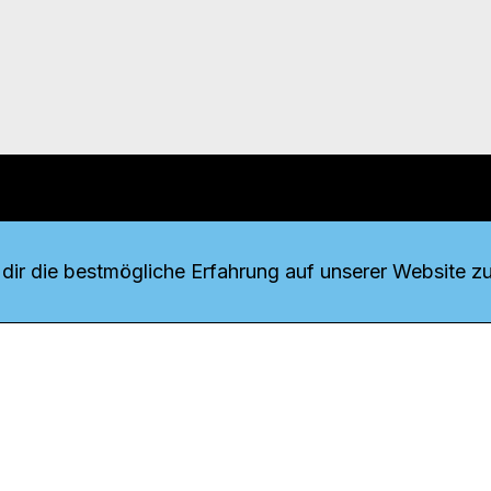
r uns
fang
ir die bestmögliche Erfahrung auf unserer Website zu
o Download
iquette
tner
udsstelle
enschutz
ressum