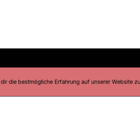
r uns
fang
ir die bestmögliche Erfahrung auf unserer Website zu
o Download
iquette
tner
udsstelle
enschutz
ressum