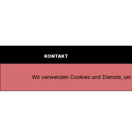
KONTAKT
Kanal K
Übe
Rohrerstrasse 20
Emp
Wir verwenden Cookies und Dienste, um d
5000 Aarau
Log
Net
Tel.
062 834 90 81
Par
Studio:
062 834 90 80
Omb
info@kanalk.ch
Dat
Newsletter
Imp