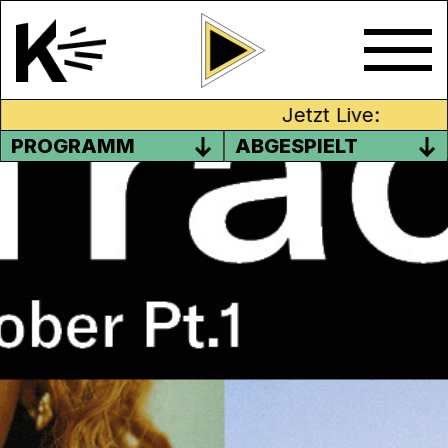
Jetzt Live:
PROGRAMM
ABGESPIELT
K-TRACKS: NEW ENTRIES
OKTOBER
New Entries: Oktober Pt.1!
Remembering Summer of Jungle, eine gute
Portion Post-Punk für den Herbst-Blues,
und Ambient zur Beruhigung.