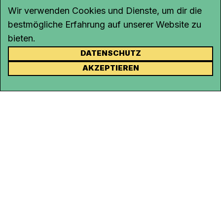
Wir verwenden Cookies und Dienste, um dir die
bestmögliche Erfahrung auf unserer Website zu
bieten.
DATENSCHUTZ
KONTAKT
AKZEPTIEREN
Kanal K
Rohrerstrasse 20
5000 Aarau
Tel.
062 834 90 81
Studio:
062 834 90 80
info@kanalk.ch
Newsletter
Über uns
Empfang
Logo Download