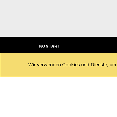
KONTAKT
Kanal K
Übe
Rohrerstrasse 20
Emp
Wir verwenden Cookies und Dienste, um d
5000 Aarau
Log
Net
Tel.
062 834 90 81
Par
Studio:
062 834 90 80
Omb
info@kanalk.ch
Dat
Newsletter
Imp