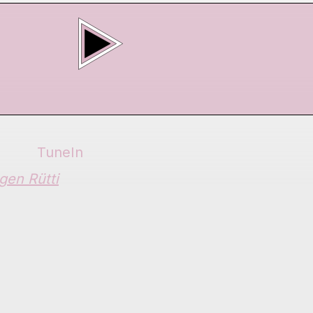
TuneIn
gen Rütti