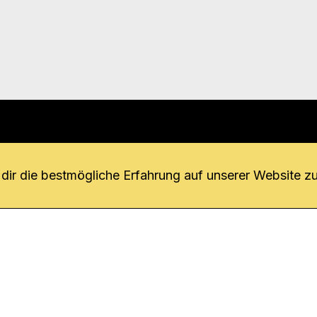
r uns
fang
ir die bestmögliche Erfahrung auf unserer Website zu
o Download
iquette
tner
udsstelle
enschutz
ressum