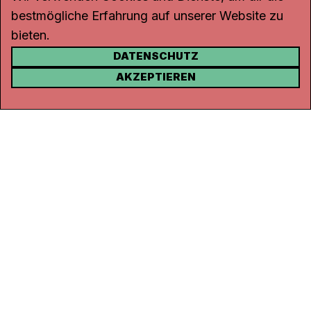
bestmögliche Erfahrung auf unserer Website zu
bieten.
DATENSCHUTZ
KONTAKT
AKZEPTIEREN
Kanal K
Rohrerstrasse 20
5000 Aarau
Tel.
062 834 90 81
Studio:
062 834 90 80
info@kanalk.ch
Newsletter
Über uns
Empfang
Logo Download
Netiquette