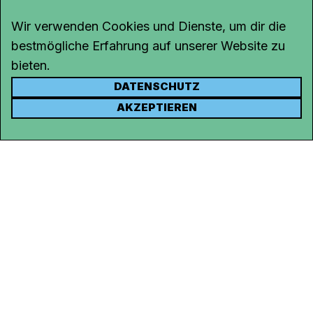
Wir verwenden Cookies und Dienste, um dir die
bestmögliche Erfahrung auf unserer Website zu
bieten.
DATENSCHUTZ
KONTAKT
AKZEPTIEREN
Kanal K
Rohrerstrasse 20
5000 Aarau
Tel.
062 834 90 81
Studio:
062 834 90 80
info@kanalk.ch
Newsletter
Über uns
Empfang
Logo Download