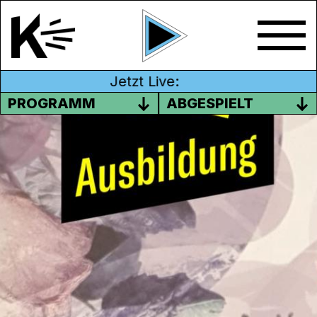
Jetzt Live:
PROGRAMM
ABGESPIELT
AKZENT – EVEN MEIER ÜBER
GENDERNEUTRALITÄT
31. Januar 2020
In „Akzent – ein Gast, eine Geschichte“
erzählt eine bekannte oder unbekannte
Persönlichkeit ihre Geschichte und spricht
über das, was sie bewegt. Die