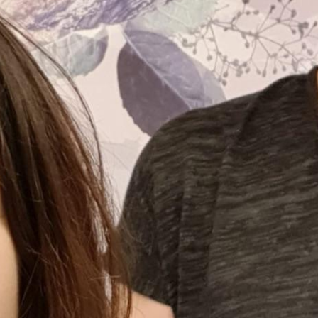
Ausbildungsredaktion stellt Fragen,
diskutiert, hört zu – zwei Wochen lang, von
Montag bis Freitag, jeweils zur Mittags-
Primetime. Even Meier spricht mit
Jacqueline Wechsler darüber, was
genderfree bedeutet und wie sich Evens
Leben in den letzten Jahren positiv
veränderet hat.
Moderation:
Jacqueline Wechsler
00:00
26:56