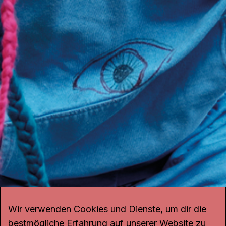
Wir verwenden Cookies und Dienste, um dir die
bestmögliche Erfahrung auf unserer Website zu