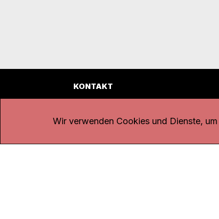
KONTAKT
Kanal K
Übe
Rohrerstrasse 20
Emp
Wir verwenden Cookies und Dienste, um d
5000 Aarau
Log
Net
Tel.
062 834 90 81
Par
Studio:
062 834 90 80
Omb
info@kanalk.ch
Dat
Newsletter
Imp