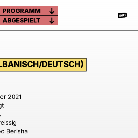
PROGRAMM
ABGESPIELT
(ALBANISCH/DEUTSCH)
ber 2021
gt
,
eissig
ec Berisha