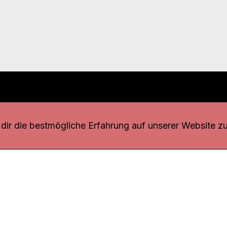
r uns
fang
ir die bestmögliche Erfahrung auf unserer Website zu
o Download
iquette
tner
udsstelle
enschutz
ressum