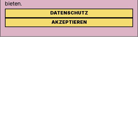
bieten.
DATENSCHUTZ
KONTAKT
AKZEPTIEREN
Kanal K
Rohrerstrasse 20
5000 Aarau
Tel.
062 834 90 81
Studio:
062 834 90 80
info@kanalk.ch
Newsletter
Über uns
Empfang
Logo Download
Netiquette
Partner
Ombudsstelle