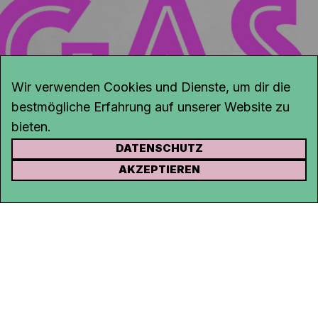
Wir verwenden Cookies und Dienste, um dir die
bestmögliche Erfahrung auf unserer Website zu
bieten.
DATENSCHUTZ
KONTAKT
AKZEPTIEREN
Kanal K
Rohrerstrasse 20
5000 Aarau
Tel.
062 834 90 81
Studio:
062 834 90 80
info@kanalk.ch
Newsletter