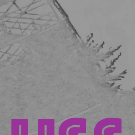
der feministischen Autorin Luise Pusch über
Adamsabfall, Brechreizwäsche oder
Mannzüglichkeiten philosophiert.
Mit Archivmaterial von Radio ALORA aus
dem Bestand des Sendearchives von Kanal
K
TeilnehmerInnen: Margrit Schaller und
Susann Büsser, Zeitzeuginnen
Autor: Pascal Nater
00:00
32:53