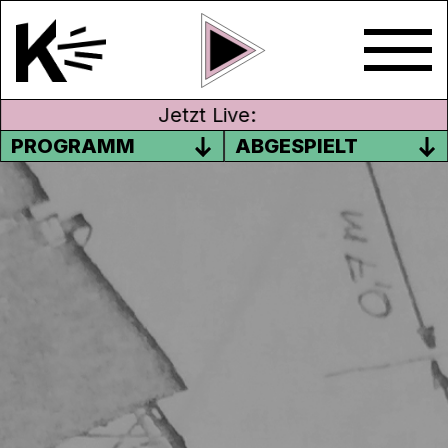
Jetzt Live:
PROGRAMM
ABGESPIELT
#05 SCHLUSS MIT DEM
SCHNORRGASMUS
In der fünften Episode erzählen Margrit
Schaller und Susann Büsser vom intensiven
Radiowochenende zu «Frau und Politik» im
1988. Da wurde die Männersprache lustvoll
aufs Korn genommen und mit Gedichten