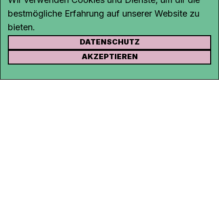
bestmögliche Erfahrung auf unserer Website zu
bieten.
DATENSCHUTZ
KONTAKT
AKZEPTIEREN
Kanal K
Rohrerstrasse 20
5000 Aarau
Tel.
062 834 90 81
Studio:
062 834 90 80
info@kanalk.ch
Newsletter
Über uns
Empfang
Logo Download
Netiquette