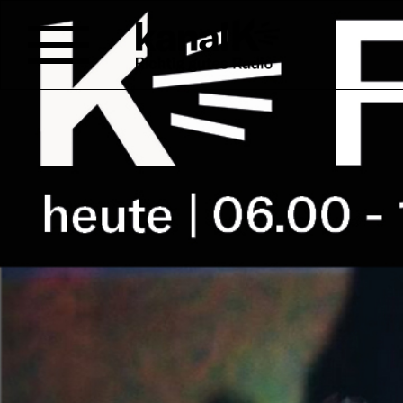
SALON VERT
Sounds aller Art erklingen aus
Tapisserie deiner Vorstellung m
Klänge – Schicht um Schicht, 
zu skurrilen Gestalten.
Das ist Salon Vert; ein Projekt 
Bühler. Auf Salon Vert werden 