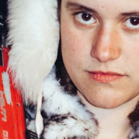
ndscapes zu
ungen zu schaffen.
h mit dem Thema
e Hyun Chong
04:23