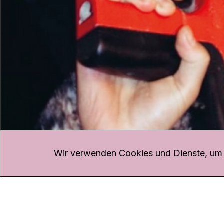
KONTAKT
Kanal K
Übe
Rohrerstrasse 20
Emp
Wir verwenden Cookies und Dienste, um d
5000 Aarau
Log
Net
Tel.
062 834 90 81
Par
Studio:
062 834 90 80
Omb
info@kanalk.ch
Dat
Newsletter