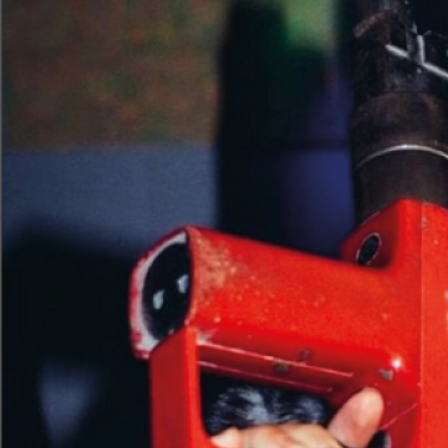
eingeladen, um zusammen Sou
erforschen, und somit Verbind
Unser Jae Hyun Chong hat sic
befasst und Claude interviewt.
Datum: 08.05.22
Moderation und Redaktion: Ja
00:00