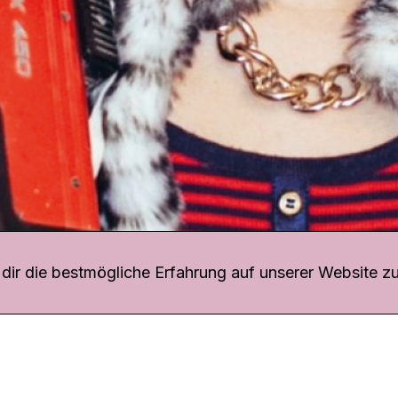
r uns
fang
ir die bestmögliche Erfahrung auf unserer Website zu
o Download
iquette
tner
udsstelle
enschutz