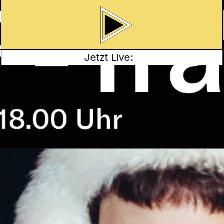
Jetzt Live:
 deinem Radio. Auf der
alen diese diverse
von bunten Farben bis
der Künstlerin Claude
diverse Künstlerinnen