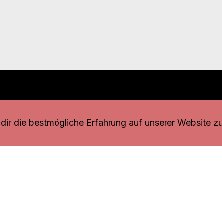
r uns
fang
ir die bestmögliche Erfahrung auf unserer Website zu
o Download
iquette
tner
udsstelle
enschutz
ressum