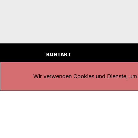
KONTAKT
Kanal K
Übe
Rohrerstrasse 20
Emp
Wir verwenden Cookies und Dienste, um d
5000 Aarau
Log
Net
Tel.
062 834 90 81
Par
Studio:
062 834 90 80
Omb
info@kanalk.ch
Dat
Newsletter
Imp