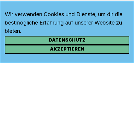
Wir verwenden Cookies und Dienste, um dir die
bestmögliche Erfahrung auf unserer Website zu
bieten.
DATENSCHUTZ
KONTAKT
AKZEPTIEREN
Kanal K
Rohrerstrasse 20
5000 Aarau
Tel.
062 834 90 81
Studio:
062 834 90 80
info@kanalk.ch
Newsletter
Über uns
Empfang