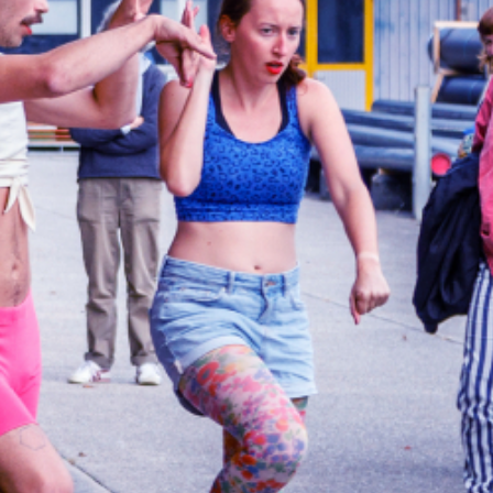
gen Gesprächen.
dt fanfaluca vom 12.
gegnungen zwischen
schauenden in die
h dieses Jahr wieder
ca unterwegs und
 Heimgartner neue
t
.