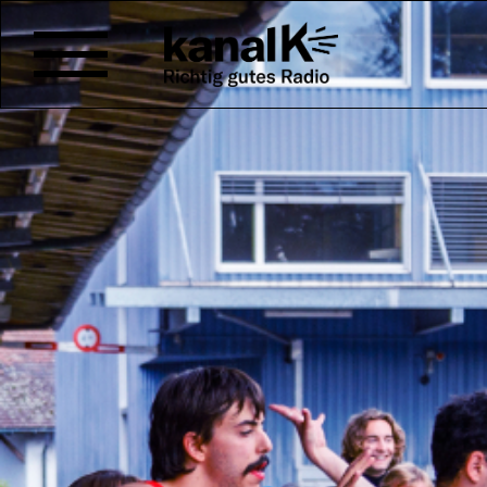
FANFALUCA VOM 12. B
fanfaluca
hat 10 Monate visionier
erfunden, geplant und entschi
es endlich los: Die Jubiläumsau
zusammen aus neun Theater-, 
Zirkusvorstellungen von elf Gr
Residenzen und einem Showing,
Tagen Zukunftswerkstatt mit fü