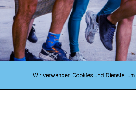
KONTAKT
Kanal K
Übe
Rohrerstrasse 20
Emp
Wir verwenden Cookies und Dienste, um d
5000 Aarau
Log
Net
Tel.
062 834 90 81
Par
Studio:
062 834 90 80
Omb
info@kanalk.ch
Dat
Newsletter
Imp