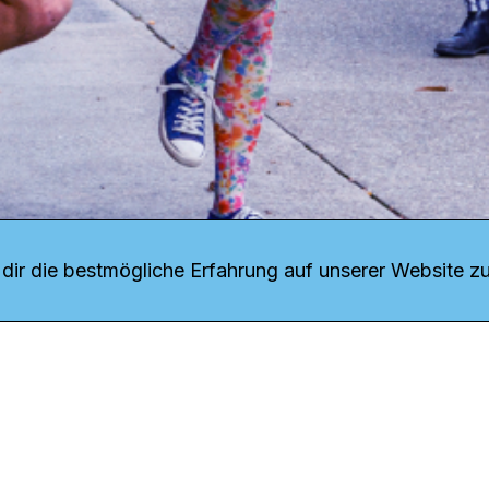
r uns
fang
ir die bestmögliche Erfahrung auf unserer Website zu
o Download
iquette
tner
udsstelle
enschutz
ressum