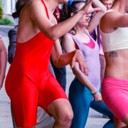
sieben Workshops und unzähli
Unter dem Motto «mitfeiern» lä
bis 17. September 2023 zu Be
Spielenden, Tanzenden und Zu
Alte Reithalle Aarau ein.
Pssst: Shannon Hughes ist auc
mit ihrem Mikrofon am fanfalu
produziert zusammen mit Jana
Podcast-Folgen für
junggespiel