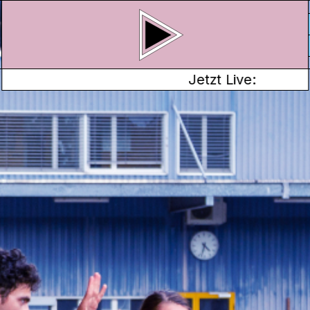
Jetzt Live:
IS 17. SEPTEMBER
t, diskutiert,
eden – und nun geht
sgabe setzt sich
Tanz- und
uppen, vier
 einem Konzert, fünf
nf Präsentationen,