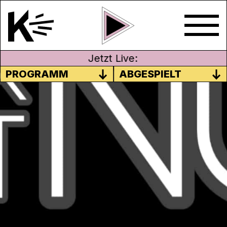
Jetzt Live:
PROGRAMM
ABGESPIELT
FORMAT 0 TALK –
MEDIZINISCHES CANNABIS
Thema in dieser Ausgabe u. a.:
Medizinisches Cannabis
3. April 2021
Moderation: Michel Walde & Dani