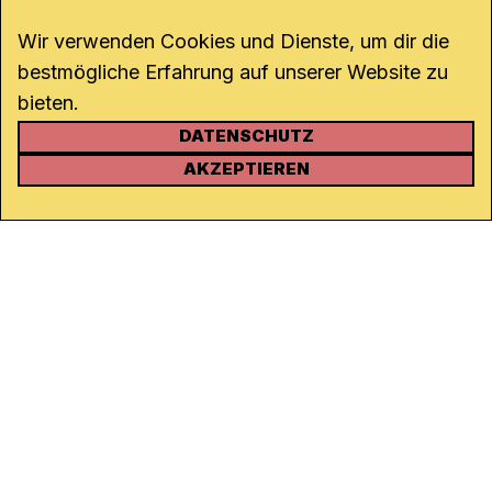
Wir verwenden Cookies und Dienste, um dir die
bestmögliche Erfahrung auf unserer Website zu
bieten.
DATENSCHUTZ
KONTAKT
AKZEPTIEREN
Kanal K
Rohrerstrasse 20
5000 Aarau
Tel.
062 834 90 81
Studio:
062 834 90 80
info@kanalk.ch
Newsletter
Über uns
Empfang
Logo Download