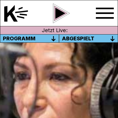
Jetzt Live:
PROGRAMM
ABGESPIELT
FRAUENVEREIN NOSOTRAS
PILOTSENDUNG
Ligia Vogt Mitgründerin des Vereins
Nosotras Aargau und Giovanna Anagua
Suter, Sendungsmacherin von Radio Lora
diskutieren miteinander über Integration,
Gewaltprävention und Feminismus.