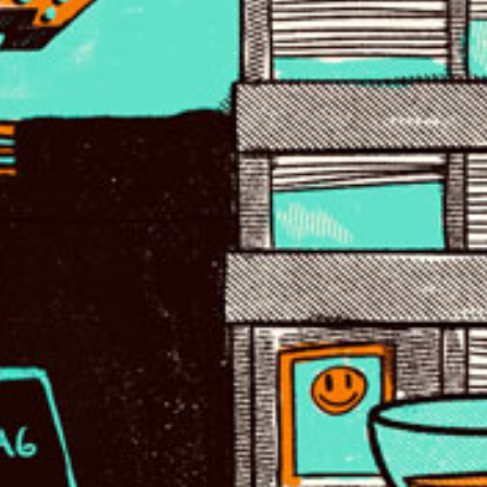
insgesamt 28 Politker*innen zu Wort und
beantworteten die Fragen von Michel
Walde.
Den Abschluss dieses Projektes feiern wir
am
Freitag, 27. Oktober
ab 16:30 Uhr mit
einer Frequenz-Bar Special. Es gibt
Getränke und was zu knabbern mit
Radioambiente. Für Kommunitymitlgieder
und solche, die es werden wollen.