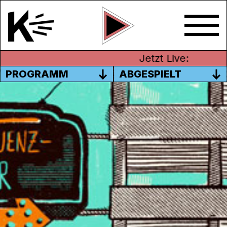
Jetzt Live:
PROGRAMM
ABGESPIELT
FREQUENZ-BAR SPECIAL:
WBD’23
Am 22. Oktober wählten die Schweizer
Stimmbürger*innen ein neues Parlament. In
der Reihe „
WBD’23 Nationalratswahlen
“
haben wir vier Wochen lang täglich um 9
Uhr ein Portrait ausgestrahlt. So kamen