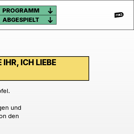
PROGRAMM
ABGESPIELT
IHR, ICH LIEBE
fel.
ngen und
von den