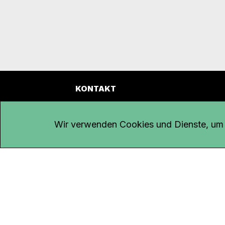
KONTAKT
Kanal K
Übe
Rohrerstrasse 20
Emp
Wir verwenden Cookies und Dienste, um d
5000 Aarau
Log
Net
Tel.
062 834 90 81
Par
Studio:
062 834 90 80
Omb
info@kanalk.ch
Dat
Newsletter
Imp