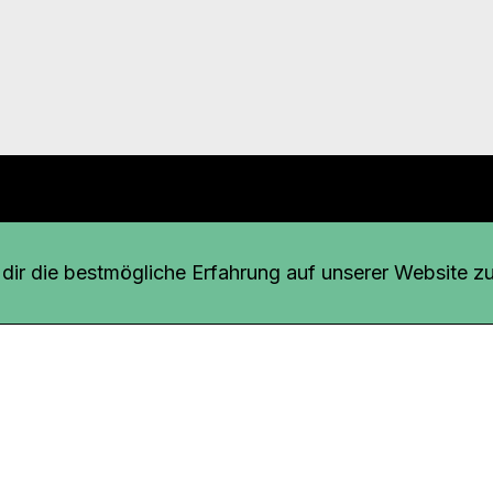
r uns
fang
ir die bestmögliche Erfahrung auf unserer Website zu
o Download
iquette
tner
udsstelle
enschutz
ressum