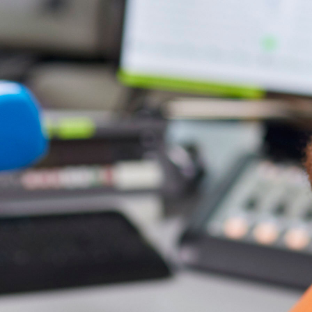
dir
hier
anhören.