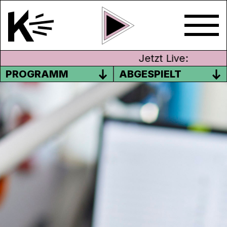
Jetzt Live:
PROGRAMM
ABGESPIELT
PODCAST: DER
MEDIENWEGWEISER MIT
MICHAEL KÜNG
Der Medienwegweiser im Juli mit u.a der
letzte Setbesuch bei „Der Bestatter“ und
ein Gespräch mit Kabarettistin und Slam
Poetin Patty Basler. Die Sendung kannst du