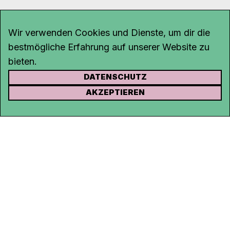
Wir verwenden Cookies und Dienste, um dir die
bestmögliche Erfahrung auf unserer Website zu
bieten.
DATENSCHUTZ
KONTAKT
AKZEPTIEREN
Kanal K
Rohrerstrasse 20
5000 Aarau
Tel.
062 834 90 81
Studio:
062 834 90 80
info@kanalk.ch
Newsletter
Über uns
Empfang