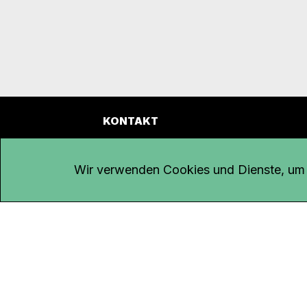
KONTAKT
Kanal K
Übe
Rohrerstrasse 20
Emp
Wir verwenden Cookies und Dienste, um d
5000 Aarau
Log
Net
Tel.
062 834 90 81
Par
Studio:
062 834 90 80
Omb
info@kanalk.ch
Dat
Newsletter
Imp