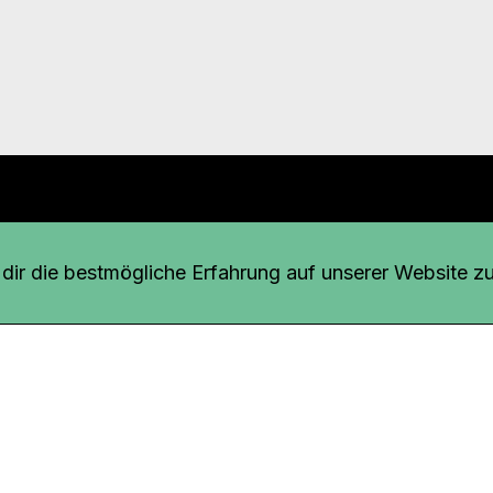
r uns
fang
ir die bestmögliche Erfahrung auf unserer Website zu
o Download
iquette
tner
udsstelle
enschutz
ressum