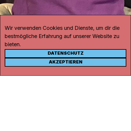
Wir verwenden Cookies und Dienste, um dir die
bestmögliche Erfahrung auf unserer Website zu
bieten.
DATENSCHUTZ
KONTAKT
AKZEPTIEREN
Kanal K
Rohrerstrasse 20
5000 Aarau
Tel.
062 834 90 81
Studio:
062 834 90 80
info@kanalk.ch
Newsletter
Über uns