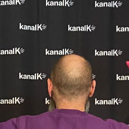
Moderation: Michel Walde
Eine Spezialsendung, die im Lockdown
2020 entstanden ist. Und auch nach den
vielen Lockdowns erreicht dich diese
Sendung jeden Montag um 17 Uhr live aus
dem Studio 1 – mit interessanten Gästen,
kritischem – manchmal satirischem – Blick
auf das regionale, nationale und
internationale Geschehen; und natürlich mit
der richtigen Portion Unterhaltung für einen
gelungenen Wochenstart.