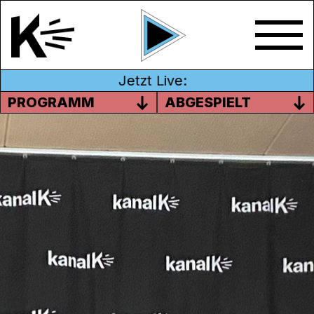
Jetzt Live:
PROGRAMM
ABGESPIELT
K WIE KONTAKT MIT MICHEL
WALDE – BALD 2 JAHRE IST ES
HER
K wie Kontakt ist Anfangs 2020 entstanden
und ist nun schon bald 2 Jahre alt.
25. Januar 2022