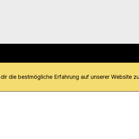
r uns
fang
ir die bestmögliche Erfahrung auf unserer Website zu
o Download
iquette
tner
udsstelle
enschutz
ressum