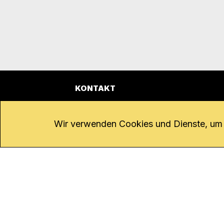
KONTAKT
Kanal K
Übe
Rohrerstrasse 20
Emp
Wir verwenden Cookies und Dienste, um d
5000 Aarau
Log
Net
Tel.
062 834 90 81
Par
Studio:
062 834 90 80
Omb
info@kanalk.ch
Dat
Newsletter
Imp